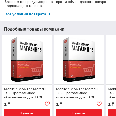
Законом не предусмотрен возврат и обмен данного товара
надлежащего качества
Все условия возврата
Подобные товары компании
Mobile SMARTS: Магазин
Mobile SMARTS: Магазин
Mobi
15 - Программное
15 - Программное
15 -
обеспечение для ТСД
обеспечение для ТСД
обес
RTL15A-1CANY (Магазин
RTL15C-1CANY (Магазин
RTL
1
1
1
₸
₸
₸
15, Базовый)
15, Мегамаркет)
15, 
ЕГА
Купить
Купить