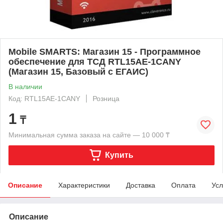
Mobile SMARTS: Магазин 15 - Программное
обеспечение для ТСД RTL15AE-1CANY
(Магазин 15, Базовый с ЕГАИС)
В наличии
Код: RTL15AE-1CANY
Розница
1
₸
Минимальная сумма заказа на сайте — 10 000 ₸
Купить
Описание
Характеристики
Доставка
Оплата
Усл
Описание