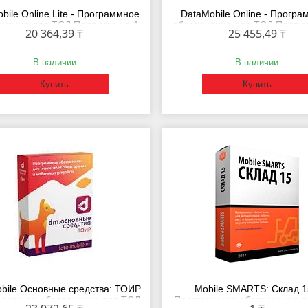
bile Online Lite - Программное
DataMobile Online - Прогр
ечение для ТСД Подписка на 1
обеспечение для ТСД Подпис
20 364,39 ₸
25 455,49 ₸
месяц
месяц
В наличии
В наличии
Купить
Купить
bile Основные средства: ТОИР
Mobile SMARTS: Склад 1
раммное обеспечение для ТСД
Программное обеспечение д