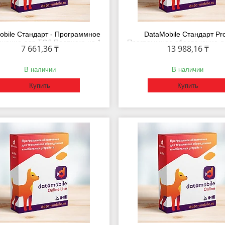
obile Стандарт - Программное
DataMobile Стандарт Pro
ечение для ТСД Подписка на 1
Программное обеспечение д
7 661,36 ₸
13 988,16 ₸
месяц
Подписка на 1 месяц
В наличии
В наличии
Купить
Купить