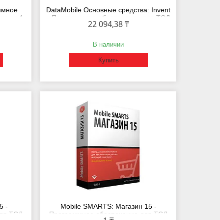
аммное
DataMobile Основные средства: Invent
ка на 1
- Программное обеспечение для ТСД
22 094,38 ₸
Подписка на 1 месяц
В наличии
Купить
5 -
Mobile SMARTS: Магазин 15 -
ля ТСД
Программное обеспечение для ТСД