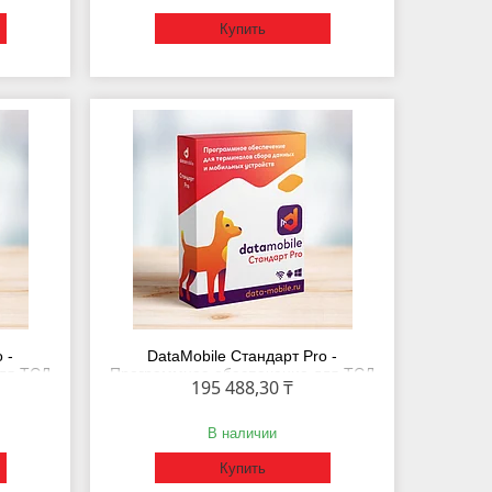
Купить
 -
DataMobile Стандарт Pro -
ля ТСД
Программное обеспечение для ТСД
195 488,30 ₸
ев
LifeTime
В наличии
Купить