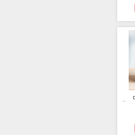
D
Прогр