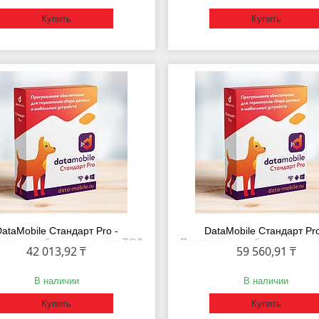
Купить
Купить
ataMobile Стандарт Pro -
DataMobile Стандарт Pro
аммное обеспечение для ТСД
Программное обеспечение д
42 013,92 ₸
59 560,91 ₸
Подписка на 6 месяцев
Подписка на 12 месяц
В наличии
В наличии
Купить
Купить