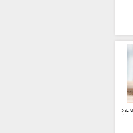
DataM
обесп