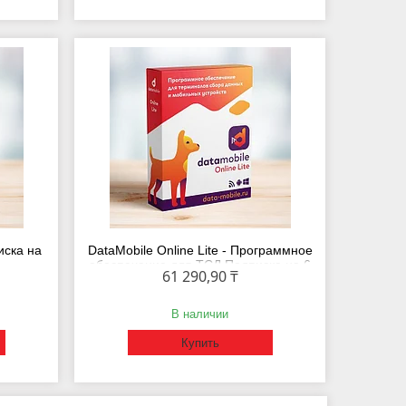
иска на
DataMobile Online Lite - Программное
обеспечение для ТСД Подписка на 6
61 290,90 ₸
месяцев
В наличии
Купить