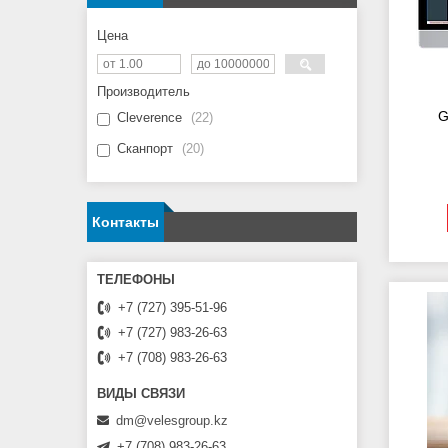
Цена
Производитель
G
Cleverence
22
Сканпорт
20
Контакты
+7 (727) 395-51-96
+7 (727) 983-26-63
+7 (708) 983-26-63
dm@velesgroup.kz
+7 (708) 983-26-63