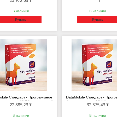
23 972,65 ₸
1 ₸
Подписка на 1 месяц
WH15M-1CANY «Склад 1
МИНИМУМ»
В наличии
В наличии
Купить
Купить
obile Стандарт - Программное
DataMobile Стандарт - Прог
ечение для ТСД Подписка на 6
обеспечение для ТСД Подпис
22 885,23 ₸
32 375,43 ₸
месяцев
месяцев
В наличии
В наличии