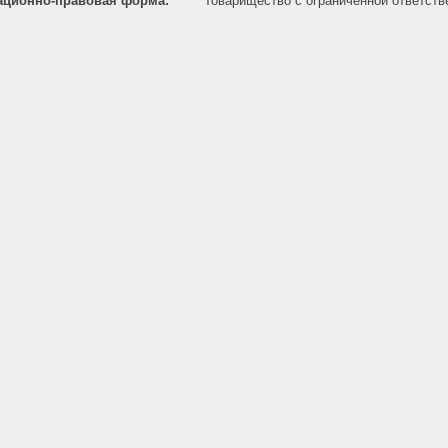
ационно-правовая форма:
Товарищество с ограниченной ответст