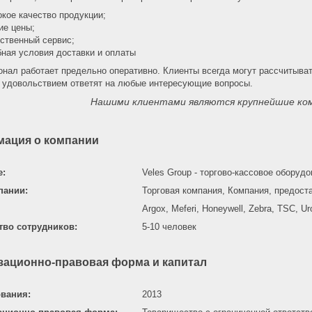
кое качество продукции;
ие цены;
ственный сервис;
бная условия доставки и оплаты
онал работает предельно оперативно. Клиенты всегда могут рассчитыв
с удовольствием ответят на любые интересующие вопросы.
Нашими клиентами являются крупнейшие ком
ация о компании
е:
Veles Group - торгово-кассовое оборуд
пании:
Торговая компания, Компания, предост
Argox, Meferi, Honeywell, Zebra, TSC, Ur
тво сотрудников:
5-10 человек
зационно-правовая форма и капитал
ования:
2013