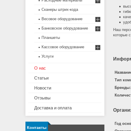
Расходные материалы
высо
Сканеры штрих-кода
гибк
каче
Весовое оборудование
удо
Банковское оборудование
Наш перс
которые 
Планшеты
Кассовое оборудование
Услуги
Информ
О нас
Названи
Статьи
Тип ком
Новости
Бренды:
Количес
Отзывы
Доставка и оплата
Органи
Год осн
Контакты