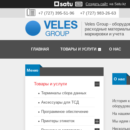
Создать сайт
на Satu.kz
+7 (727) 395-51-96
+7 (727) 983-26-63
Veles Group - оборудо
расходные материалы
маркировки и учета
ГЛАВНАЯ
ТОВАРЫ И УСЛУГИ
О НАС
О нас
Товары и услуги
Терминалы сбора данных
История к
Аксессуары для ТСД
оборудова
Программное обеспечение
На нашем 
Принтеры этикеток
Мы идем в
Несколько