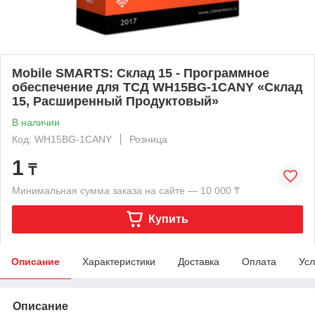
Mobile SMARTS: Склад 15 - Программное
обеспечение для ТСД WH15BG-1CANY «Склад
15, Расширенный Продуктовый»
В наличии
Код: WH15BG-1CANY
Розница
1
₸
Минимальная сумма заказа на сайте — 10 000 ₸
Купить
Описание
Характеристики
Доставка
Оплата
Усл
Описание