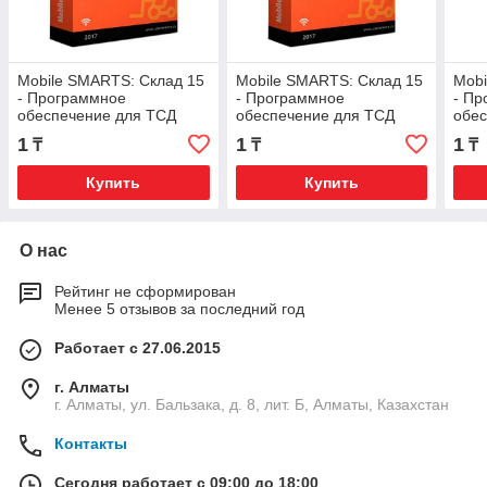
Mobile SMARTS: Склад 15
Mobile SMARTS: Склад 15
Mobi
- Программное
- Программное
- П
обеспечение для ТСД
обеспечение для ТСД
обес
WH15CK-1CANY «Склад
WH15AG-1CANY «Склад
WH1
1
1
1
₸
₸
₸
15, ОМНИ Вещевой»
15, Базовый
15,
Продуктовый»
Купить
Купить
О нас
Рейтинг не сформирован
Менее 5 отзывов за последний год
Работает с 27.06.2015
г. Алматы
г. Алматы, ул. Бальзака, д. 8, лит. Б, Алматы, Казахстан
Контакты
Сегодня работает с 09:00 до 18:00