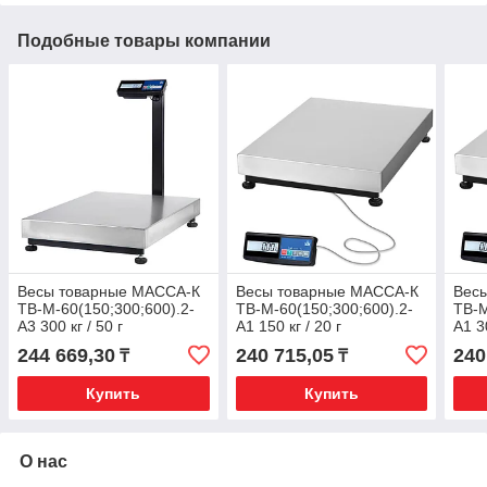
Подобные товары компании
Весы товарные МАССА-К
Весы товарные МАССА-К
Вес
ТВ-М-60(150;300;600).2-
ТВ-М-60(150;300;600).2-
ТВ-М
А3 300 кг / 50 г
А1 150 кг / 20 г
А1 30
244 669,30
240 715,05
240
₸
₸
Купить
Купить
О нас