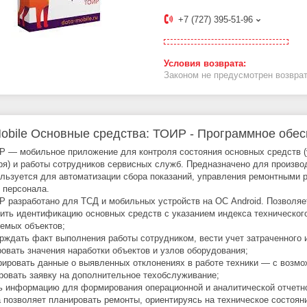
+7 (727) 395-51-96
Законом не предусмотрен возврат
obile Основные средства: ТОИР - Программное обе
 — мобильное приложение для контроля состояния основных средств (у
ря) и работы сотрудников сервисных служб. Предназначено для произво
льзуется для автоматизации сбора показаний, управления ремонтными ра
и персонала.
 разработано для ТСД и мобильных устройств на ОС Android. Позволя
дить идентификацию основных средств с указанием индекса техническог
емых объектов;
ерждать факт выполнения работы сотрудником, вести учет затраченного 
ровать значения наработки объектов и узлов оборудования;
трировать данные о выявленных отклонениях в работе техники — с воз
ровать заявку на дополнительное техобслуживание;
ь информацию для формирования операционной и аналитической отчетн
 позволяет планировать ремонты, ориентируясь на техническое состояни