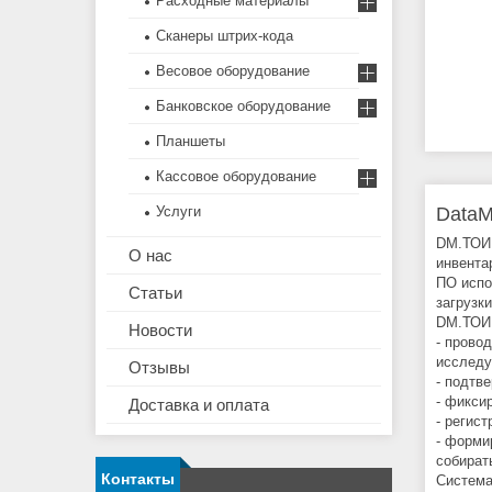
Расходные материалы
Сканеры штрих-кода
Весовое оборудование
Банковское оборудование
Планшеты
Кассовое оборудование
DataM
Услуги
DM.ТОИР
О нас
инвента
ПО испо
Статьи
загрузк
DM.ТОИР
Новости
- прово
исследу
Отзывы
- подтв
- фикси
Доставка и оплата
- регис
- форми
собират
Контакты
Система