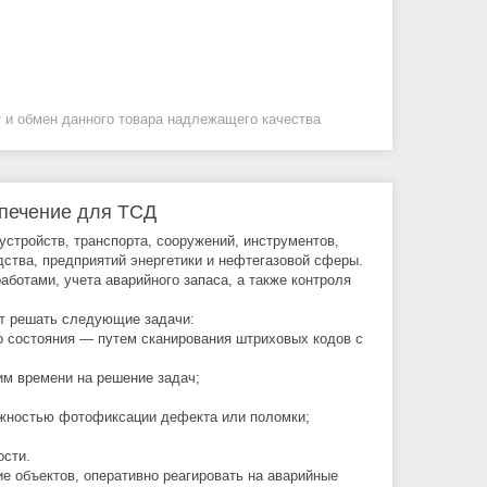
 и обмен данного товара надлежащего качества
спечение для ТСД
стройств, транспорта, сооружений, инструментов,
дства, предприятий энергетики и нефтегазовой сферы.
ботами, учета аварийного запаса, а также контроля
ет решать следующие задачи:
о состояния — путем сканирования штриховых кодов с
им времени на решение задач;
можностью фотофиксации дефекта или поломки;
ости.
е объектов, оперативно реагировать на аварийные