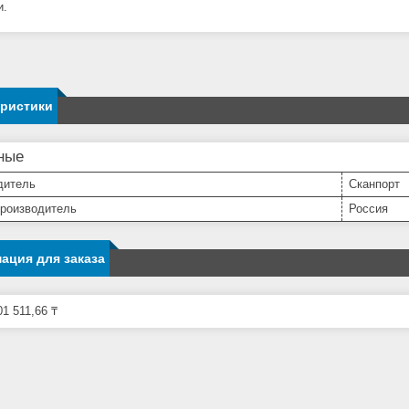
и.
еристики
ные
дитель
Сканпорт
производитель
Россия
ация для заказа
1 511,66 ₸