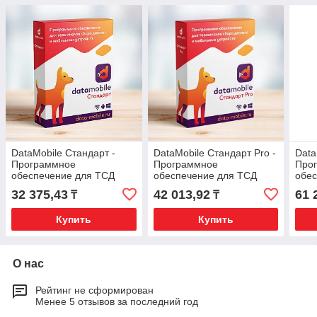
DataMobile Стандарт -
DataMobile Стандарт Pro -
Data
Программное
Программное
Про
обеспечение для ТСД
обеспечение для ТСД
обес
Подписка на 12 месяцев
Подписка на 6 месяцев
Подп
32 375,43
42 013,92
61 
₸
₸
Купить
Купить
О нас
Рейтинг не сформирован
Менее 5 отзывов за последний год