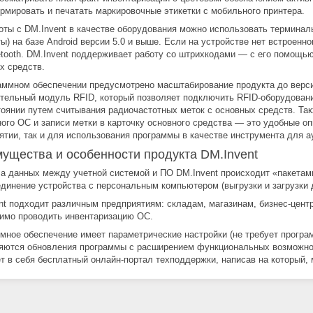
рмировать и печатать маркировочные этикетки с мобильного принтера.
оты с DM.Invent в качестве оборудования можно использовать терминал
ы) на базе Android версии 5.0 и выше. Если на устройстве нет встроенн
etooth. DM.Invent поддерживает работу со штрихкодами — с его помощью
х средств.
аммном обеспечении предусмотрено масштабирование продукта до верси
тельный модуль RFID, который позволяет подключить RFID-оборудовани
тоянии путем считывания радиочастотных меток с основных средств. Так
ного ОС и записи метки в карточку основного средства — это удобные оп
ятии, так и для использования программы в качестве инструмента для а
ущества и особенности продукта DM.Invent
а данных между учетной системой и ПО DM.Invent происходит «пакетами»
динение устройства с персональным компьютером (выгрузки и загрузки 
nt подходит различным предприятиям: складам, магазинам, бизнес-цен
имо проводить инвентаризацию ОС.
мное обеспечение имеет параметрические настройки (не требует програ
яются обновления программы с расширением функциональных возможнос
т в себя бесплатный онлайн-портал техподдержки, написав на который,