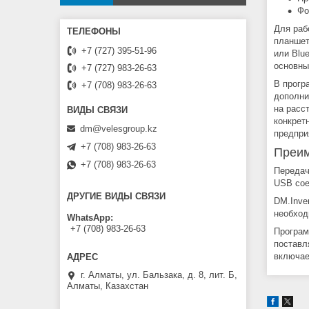
Фо
Для раб
планшет
+7 (727) 395-51-96
или Blu
основны
+7 (727) 983-26-63
В прогр
+7 (708) 983-26-63
дополни
на расс
конкрет
dm@velesgroup.kz
предпри
+7 (708) 983-26-63
Преим
+7 (708) 983-26-63
Передач
USB сое
ДРУГИЕ ВИДЫ СВЯЗИ
DM.Inve
необход
WhatsApp
+7 (708) 983-26-63
Програм
поставл
включае
г. Алматы, ул. Бальзака, д. 8, лит. Б,
Алматы, Казахстан