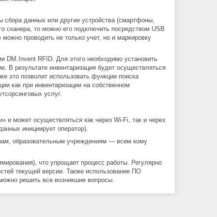
ы сбора данных или другие устройства (смартфоны,
ого сканера, то можно его подключить посредством USB
 можно проводить не только учет, но и маркировку
и DM.Invent RFID. Для этого необходимо установить
е. В результате инвентаризация будет осуществляться
же это позволит использовать функции поиска
ции как при инвентаризации на собственном
утсорсинговых услуг.
 и может осуществляться как через Wi-Fi, так и через
данных инициирует оператор).
трам, образовательным учреждениям — всем кому
ммирования), что упрощает процесс работы. Регулярно
тей текущей версии. Также использование ПО
 можно решить все возникшие вопросы.