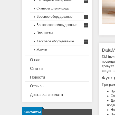
Расходные материалы
Сканеры штрих-кода
Весовое оборудование
Банковское оборудование
Планшеты
Кассовое оборудование
DataM
Услуги
DM.Inve
О нас
проводи
требует
Статьи
средств
Новости
Функц
Програм
Отзывы
Пр
Доставка и оплата
Сп
До
подт
На
Контакты
Пр