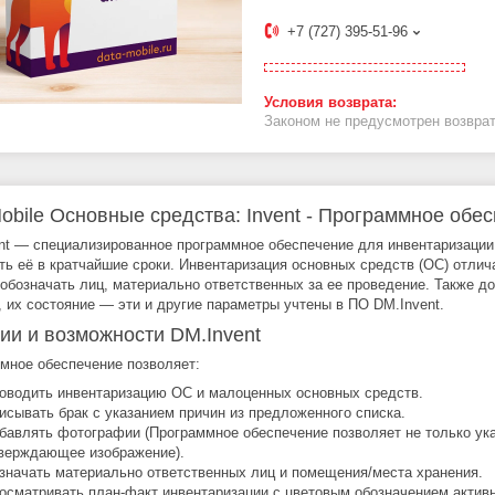
+7 (727) 395-51-96
Законом не предусмотрен возврат
obile Основные средства: Invent - Программное обе
nt — специализированное программное обеспечение для инвентаризации
ть её в кратчайшие сроки. Инвентаризация основных средств (ОС) отлича
 обозначать лиц, материально ответственных за ее проведение. Также
, их состояние — эти и другие параметры учтены в ПО DM.Invent.
ии и возможности DM.Invent
мное обеспечение позволяет:
оводить инвентаризацию ОС и малоценных основных средств.
исывать брак с указанием причин из предложенного списка.
бавлять фотографии (Программное обеспечение позволяет не только ука
верждающее изображение).
значать материально ответственных лиц и помещения/места хранения.
осматривать план-факт инвентаризации с цветовым обозначением активн