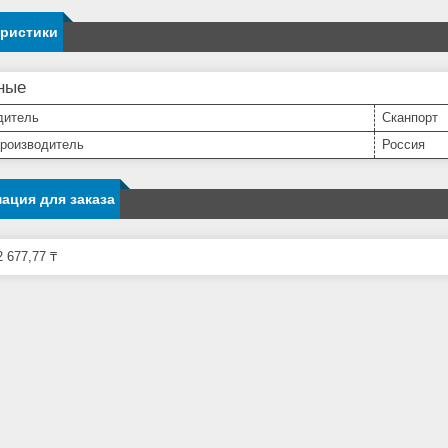
еристики
ные
дитель
Сканпорт
производитель
Россия
ация для заказа
 677,77 ₸