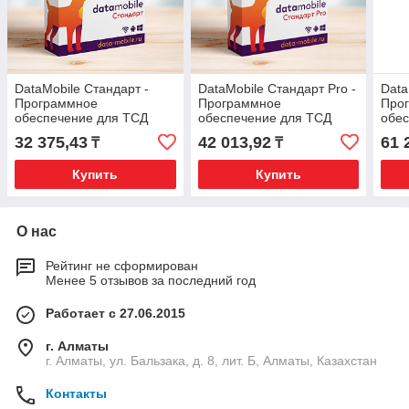
DataMobile Стандарт -
DataMobile Стандарт Pro -
Data
Программное
Программное
Про
обеспечение для ТСД
обеспечение для ТСД
обес
Подписка на 12 месяцев
Подписка на 6 месяцев
Подп
32 375,43
42 013,92
61 
₸
₸
Купить
Купить
О нас
Рейтинг не сформирован
Менее 5 отзывов за последний год
Работает с 27.06.2015
г. Алматы
г. Алматы, ул. Бальзака, д. 8, лит. Б, Алматы, Казахстан
Контакты