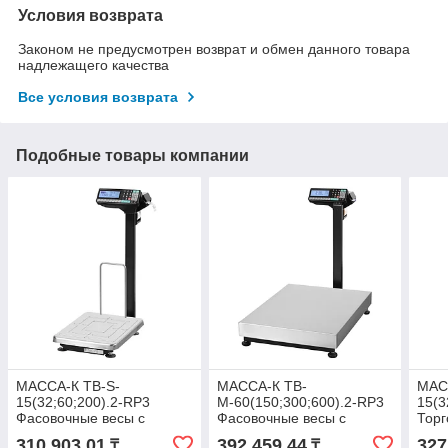
Условия возврата
Законом не предусмотрен возврат и обмен данного товара
надлежащего качества
Все условия возврата
Подобные товары компании
МАССА-К ТВ-S-
МАССА-К ТВ-
МАС
15(32;60;200).2-RP3
М-60(150;300;600).2-RP3
15(3
Фасовочные весы с
Фасовочные весы с
Торг
печатью этикетки 60 кг /
печатью этикетки 150 кг /
этике
310 903,01
392 459,44
327
₸
₸