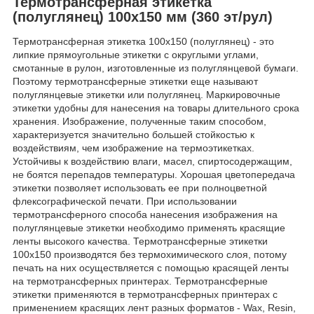
Термотрансферная этикетка
(полуглянец) 100x150 мм (360 эт/рул)
Термотрансферная этикетка 100x150 (полуглянец) - это
липкие прямоугольные этикетки с округлыми углами,
смотанные в рулон, изготовленные из полуглянцевой бумаги.
Поэтому термотрансферные этикетки еще называют
полуглянцевые этикетки или полуглянец. Маркировочные
этикетки удобны для нанесения на товары длительного срока
хранения. Изображение, полученные таким способом,
характеризуется значительно большей стойкостью к
воздействиям, чем изображение на термоэтикетках.
Устойчивы к воздействию влаги, масел, спиртосодержащим,
не боятся перепадов температуры. Хорошая цветопередача
этикетки позволяет использовать ее при полноцветной
флексографической печати. При использовании
термотрансферного способа нанесения изображения на
полуглянцевые этикетки необходимо применять красящие
ленты высокого качества. Термотрансферные этикетки
100x150 производятся без термохимического слоя, потому
печать на них осуществляется с помощью красящей ленты
на термотрансферных принтерах. Термотрансферные
этикетки применяются в термотрансферных принтерах с
применением красящих лент разных форматов - Wax, Resin,