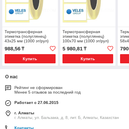
Термотрансферная
Термотрансферная
Тер
этикетка (полуглянец)
этикетка (полуглянец)
этик
43x25 мм (1000 эт/рул)
100x70 мм (1000 эт/рул)
58x4
988,56
5 980,81
790
₸
₸
Купить
Купить
О нас
Рейтинг не сформирован
Менее 5 отзывов за последний год
Работает с 27.06.2015
г. Алматы
г. Алматы, ул. Бальзака, д. 8, лит. Б, Алматы, Казахстан
Контакты