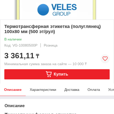
Термотрансферная этикетка (полуглянец)
100x80 мм (500 эт/рул)
В наличии
Код: VG-10080500P
Розница
3 361,11
₸
Минимальная сумма заказа на сайте — 10 000 ₸
Купить
Описание
Характеристики
Доставка
Оплата
Усл
Описание