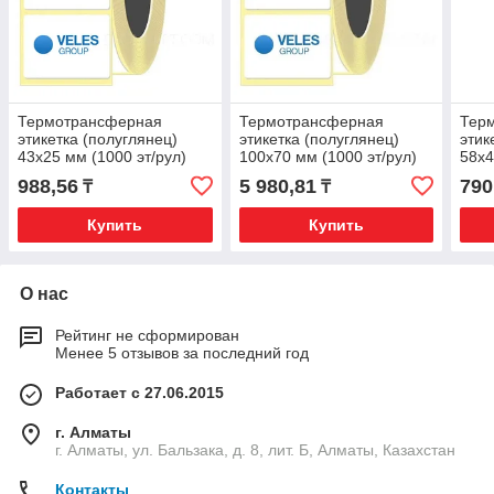
Термотрансферная
Термотрансферная
Тер
этикетка (полуглянец)
этикетка (полуглянец)
этик
43x25 мм (1000 эт/рул)
100x70 мм (1000 эт/рул)
58x4
988,56
5 980,81
790
₸
₸
Купить
Купить
О нас
Рейтинг не сформирован
Менее 5 отзывов за последний год
Работает с 27.06.2015
г. Алматы
г. Алматы, ул. Бальзака, д. 8, лит. Б, Алматы, Казахстан
Контакты