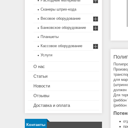
Расходные материалы
Сканеры штрих-кода
Весовое оборудование
Банковское оборудование
Планшеты
Кассовое оборудование
Услуги
Полип
Полипро
О нас
Произво
транспо
Статьи
для мар
(штрихк
Новости
должен 
Для тер
Отзывы
(риббон
Доставка и оплата
(риббон 
Потен
от
Контакты
пр