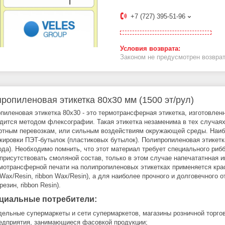
+7 (727) 395-51-96
Законом не предусмотрен возврат
ропиленовая этикетка 80x30 мм (1500 эт/рул)
пиленовая этикетка 80x30 - это термотрансферная этикетка, изготовлен
дится методом флексографии. Такая этикетка незаменима в тех случаях
ртным перевозкам, или сильным воздействиям окружающей среды. Наибо
кировки ПЭТ-бутылок (пластиковых бутылок). Полипропиленовая этикетка
ода). Необходимо помнить, что этот материал требует специального ри
присутствовать смоляной состав, только в этом случае напечататнная 
мотрансферной печати на полипропиленовых этикетках применяется кра
 Wax/Resin, ribbon Wax/Resin), а для наиболее прочного и долговечного 
резин, ribbon Resin).
циальные потребители:
дельные супермаркеты и сети супермаркетов, магазины розничной торго
едприятия, занимающиеся фасовкой продукции;