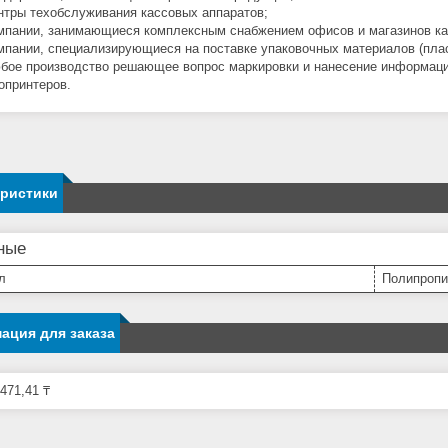
нтры техобслуживания кассовых аппаратов;
мпании, занимающиеся комплексным снабжением офисов и магазинов кан
мпании, специализирующиеся на поставке упаковочных материалов (пласт
бое производство решающее вопрос маркировки и нанесение информаци
опринтеров.
еристики
ные
л
Полипропи
ация для заказа
471,41 ₸