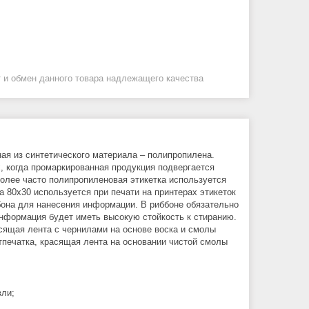
 и обмен данного товара надлежащего качества
ная из синтетического материала – полипропилена.
, когда промаркированная продукция подвергается
лее часто полипропиленовая этикетка используется
 80x30 используется при печати на принтерах этикеток
ббона для нанесения информации. В риббоне обязательно
информация будет иметь высокую стойкость к стиранию.
сящая лента с чернилами на основе воска и смолы
отпечатка, красящая лента на основании чистой смолы
вли;