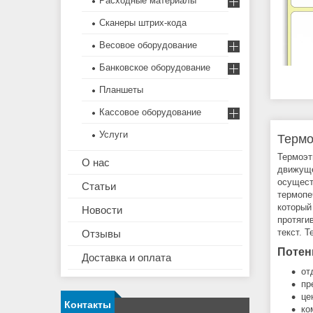
Расходные материалы
Сканеры штрих-кода
Весовое оборудование
Банковское оборудование
Планшеты
Кассовое оборудование
Услуги
Термо
Термоэт
О нас
движуще
осущест
Статьи
термопе
который
Новости
протяги
текст. 
Отзывы
Потен
Доставка и оплата
от
пр
це
Контакты
ко