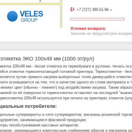
+7 (727) 395-51-96
Законом не предусмотрен возврат
этикетка ЭКО 100x48 мм (1000 эт/рул)
икетка 100x48 мм - белая этикетка из термобумаги в рулонах, печать о
йся этикетки термопечатающей головкой принтера. Термоэтикетки - белы
вляется путем прямого нагрева выборочных точек движущейся этикетки
чати основывается на том, что в качестве одного из слоев материала в 
 меняет цвет (обычно - темнеет) под воздействием нагрева. Таким образ
ваемой по её поверхности термоэтикетки оставляет на последней "выж
Термоэтикетка 100x48 используется при печати на принтерах этикеток (шт
циальные потребители:
дельные супермаркеты и сети супермаркетов, магазины розничной торго
едприятия, занимающиеся фасовкой продукции;
нтры техобслуживания кассовых аппаратов;
мпании, занимающиеся комплексным снабжением офисов и магазинов кан