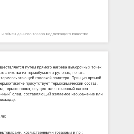
 и обмен данного товара надлежащего качества
существляется путем прямого нагрева выборочных точек
е этикетки из термобумаги в рулонах, печать
 термопечатающей головкой принтера. Принцип прямой
термоэтикетке присутствует термохимический состав,
ом, термоголовка, осуществляя точечный нагрев
женный" след, составляющий желаемое изображение или
рихкода).
вли;
цтоварами, хозяйственными товарами и пр.;