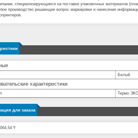
мпании, специализирующиеся на поставке упаковочных материалов (пласт
бое производство решающее вопрос маркировки и нанесение информаци
опринтеров.
еристики
ные
Белый
вательские характеристики
л
Термо ЭК
ация для заказа
064,54 ₸