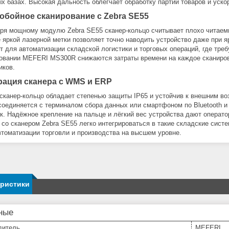
ых базах. Высокая дальность облегчает обработку партий товаров и уско
обойное сканирование с Zebra SE55
ря мощному модулю Zebra SE55 сканер-кольцо считывает плохо читаем
 яркой лазерной метки позволяет точно наводить устройство даже при 
т для автоматизации складской логистики и торговых операций, где тре
овании MEFERI MS300R снижаются затраты времени на каждое сканиро
иков.
рация сканера с WMS и ERP
сканер-кольцо обладает степенью защиты IP65 и устойчив к внешним воз
соединяется с терминалом сбора данных или смартфоном по Bluetooth и
к. Надёжное крепление на пальце и лёгкий вес устройства дают операт
со сканером Zebra SE55 легко интегрироваться в такие складские сист
втоматизации торговли и производства на высшем уровне.
еристики
ные
дитель
MEFERI