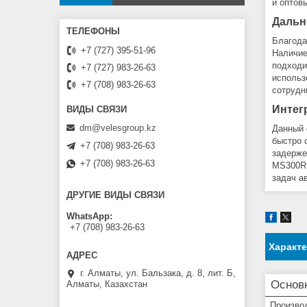
и оптов
Дальн
Благода
+7 (727) 395-51-96
Наличие
подходи
+7 (727) 983-26-63
использ
+7 (708) 983-26-63
сотрудн
Интег
dm@velesgroup.kz
Данный 
быстро 
+7 (708) 983-26-63
задерже
+7 (708) 983-26-63
MS300R 
задач а
ДРУГИЕ ВИДЫ СВЯЗИ
WhatsApp
+7 (708) 983-26-63
Характ
г. Алматы, ул. Бальзака, д. 8, лит. Б,
Основ
Алматы, Казахстан
Произво