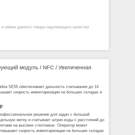
 и обмен данного товара надлежащего качества
рующий модуль / NFC / Увеличенная
ra SE55 обеспечивает дальность считывания до 14
вышает скорость инвентаризации на больших складах и
р
рофессиональное решение для задач с большой
ельную метку и считывает штрих-коды с расстояний до
ллетами на высоких стеллажах. Оператор может
 повышает скорость инвентаризации на больших складах