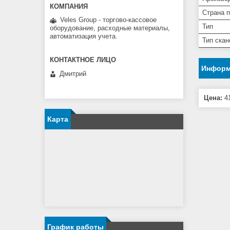
Страна 
Veles Group - торгово-кассовое
Тип
оборудование, расходные материалы,
автоматизация учета.
Тип ска
Информ
Дмитрий
Цена:
41
Карта
График работы