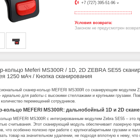
+7 (727) 395-51-96
Законом не предусмотрен возврат
р-кольцо Meferi MS300R / 1D, 2D ZEBRA SE55 скани
ея 1250 мАч / Кнопка сканирования
иональный сканер-кольцо MEFERI MS300R со сканирующим модулем Zeb
– идеально для работы с высокими стеллажами и крупными грузами. По
 количество перемещений сотрудников.
р-кольцо MEFERI MS300R: дальнобойный 1D и 2D скане
кольцо MEFERI MS300R с интегрированным модулем Zebra SE55 – это п
тью считывания. Этот сканирующий модуль обеспечивает лазерную приц
ов, что особенно полезно при работе с крупногабаритными грузами и па
вать товар на значительном удалении, не подходя вплотную к нему, что