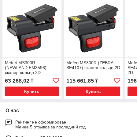
Meferi MS300R
Meferi MS300R (ZEBRA
Mefe
(NEWLAND EM3596)
SE4107) сканер-кольцо 2D
SE47
сканер-кольцо 2D
2D
63 268,02
115 661,85
196
₸
₸
Купить
Купить
О нас
Рейтинг не сформирован
Менее 5 отзывов за последний год