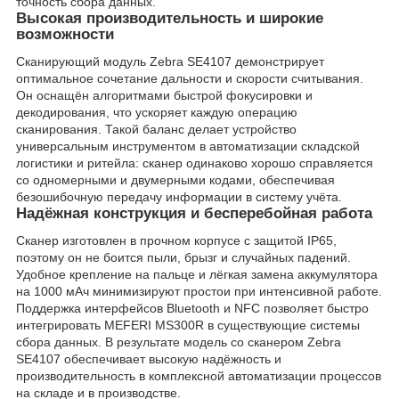
точность сбора данных.
Высокая производительность и широкие
возможности
Сканирующий модуль Zebra SE4107 демонстрирует
оптимальное сочетание дальности и скорости считывания.
Он оснащён алгоритмами быстрой фокусировки и
декодирования, что ускоряет каждую операцию
сканирования. Такой баланс делает устройство
универсальным инструментом в автоматизации складской
логистики и ритейла: сканер одинаково хорошо справляется
со одномерными и двумерными кодами, обеспечивая
безошибочную передачу информации в систему учёта.
Надёжная конструкция и бесперебойная работа
Сканер изготовлен в прочном корпусе с защитой IP65,
поэтому он не боится пыли, брызг и случайных падений.
Удобное крепление на пальце и лёгкая замена аккумулятора
на 1000 мАч минимизируют простои при интенсивной работе.
Поддержка интерфейсов Bluetooth и NFC позволяет быстро
интегрировать MEFERI MS300R в существующие системы
сбора данных. В результате модель со сканером Zebra
SE4107 обеспечивает высокую надёжность и
производительность в комплексной автоматизации процессов
на складе и в производстве.