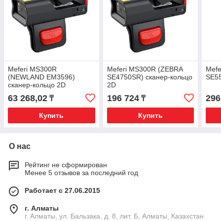
Meferi MS300R
Meferi MS300R (ZEBRA
Mefe
(NEWLAND EM3596)
SE4750SR) сканер-кольцо
SE55
сканер-кольцо 2D
2D
63 268,02
196 724
296
₸
₸
Купить
Купить
О нас
Рейтинг не сформирован
Менее 5 отзывов за последний год
Работает с 27.06.2015
г. Алматы
г. Алматы, ул. Бальзака, д. 8, лит. Б, Алматы, Казахстан