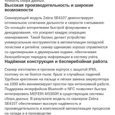
точность сбора данных.
Высокая производительность и широкие
возможности
Сканирующий модуль Zebra SE4107 демонстрирует
оптимальное сочетание дальности и скорости считывания.
Он оснащён алгоритмами быстрой фокусировки и
декодирования, что ускоряет каждую операцию
сканирования. Такой баланс делает устройство
универсальным инструментом в автоматизации складской
логистики и ритейла: сканер одинаково хорошо справляется
со одномерными и двумерными кодами, обеспечивая
безошибочную передачу информации в систему учёта.
Надёжная конструкция и бесперебойная работа
Сканер изготовлен в прочном корпусе с защитой IP65,
поэтому он не боится пыли, брызг и случайных падений.
Удобное крепление на пальце и лёгкая замена аккумулятора
на 1000 мАч минимизируют простои при интенсивной работе.
Поддержка интерфейсов Bluetooth и NFC позволяет быстро
интегрировать MEFERI MS300R в существующие системы
сбора данных. В результате модель со сканером Zebra
SE4107 обеспечивает высокую надёжность и
производительность в комплексной автоматизации процессов
на складе и в производстве.