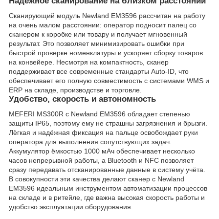
Надёжное сканирование на близком расстоянии
Сканирующий модуль Newland EM3596 рассчитан на работу
на очень малом расстоянии: оператор подносит палец со
сканером к коробке или товару и получает мгновенный
результат. Это позволяет минимизировать ошибки при
быстрой проверке номенклатуры и ускоряет сборку товаров
на конвейере. Несмотря на компактность, сканер
поддерживает все современные стандарты Auto-ID, что
обеспечивает его полную совместимость с системами WMS и
ERP на складе, производстве и торговле.
Удобство, скорость и автономность
MEFERI MS300R с Newland EM3596 обладает степенью
защиты IP65, поэтому ему не страшны загрязнения и брызги.
Лёгкая и надёжная фиксация на пальце освобождает руки
оператора для выполнения сопутствующих задач.
Аккумулятор ёмкостью 1000 мАч обеспечивает несколько
часов непрерывной работы, а Bluetooth и NFC позволяет
сразу передавать отсканированные данные в систему учёта.
В совокупности эти качества делают сканер с Newland
EM3596 идеальным инструментом автоматизации процессов
на складе и в ритейле, где важна высокая скорость работы и
удобство эксплуатации оборудования.