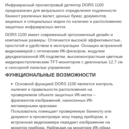
Инфракрасный просмотровый детектор DORS 1100
предназначен для визуального определения подлинности
банкнот различных валют, ценных бумаг, документов,
акцизных и специальных марок по наличию и расположению
защитных инфракрасных меток.
DORS 1100 имеет современный эргономичный дизайн и
компактные размеры. Отличается высокой эффективностью,
простотой и удобством в эксплуатации. Оснащен встроенной
видеокамерой с оптическим ИК-фильтром, модулем
двухдиапазонной ИК-подсветки, высококонтрастным цветным
жидкокристаллическим TFT-монитором с диагональю 12,7 см
и сенсорной панелью управления.
ФУНКЦИОНАЛЬНЫЕ ВОЗМОЖНОСТИ
Основной функцией DORS 1100 является контроль
наличия и правильности расположения на
проверяемом объекте защитных ИК-меток –
фрагментов изображений, нанесенных ИК-
метамерными красками.
Пользователь помещает проверяемую банкноту или
документ в просмотровую зону перед прибором, и
встроенная видеокамера передает изображение на
монитор прибора. Наблюдая на мониторе ИК-образ