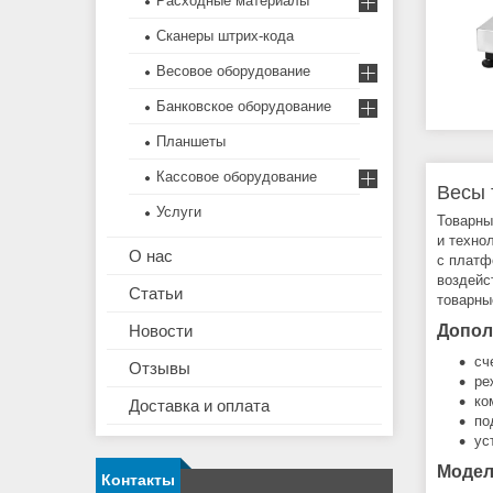
Расходные материалы
Сканеры штрих-кода
Весовое оборудование
Банковское оборудование
Планшеты
Кассовое оборудование
Весы 
Услуги
Товарны
и техно
О нас
с платф
воздейс
Статьи
товарны
Новости
Допол
сч
Отзывы
ре
ко
Доставка и оплата
по
ус
Модел
Контакты