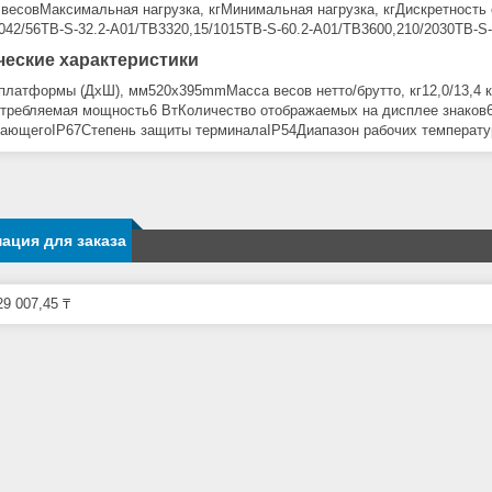
весовМаксимальная нагрузка, кгМинимальная нагрузка, кгДискретность о
042/56TB-S-32.2-A01/ТВ3320,15/1015TB-S-60.2-A01/ТВ3600,210/2030TB-S-
ческие характеристики
платформы (ДхШ), мм520х395mmМасса весов нетто/брутто, кг12,0/13,
требляемая мощность6 ВтКоличество отображаемых на дисплее знаков6
ающегоIP67Степень защиты терминалаIP54Диапазон рабочих температур 
ация для заказа
9 007,45 ₸