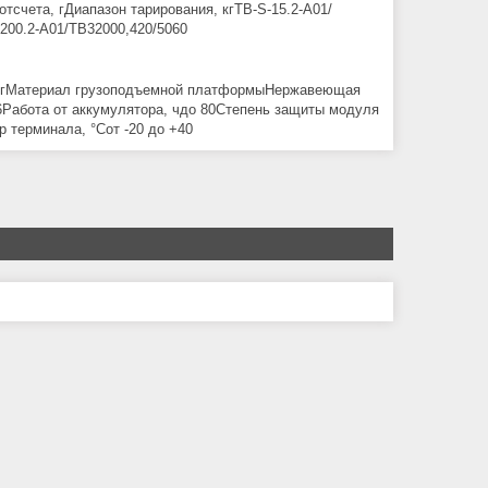
тсчета, гДиапазон тарирования, кгTB-S-15.2-A01/
200.2-A01/ТВ32000,420/5060
4 кгMaтериал грузоподъемной платформыНержавеющая
Работа от аккумулятора, чдо 80Степень защиты модуля
терминала, °Сот -20 до +40