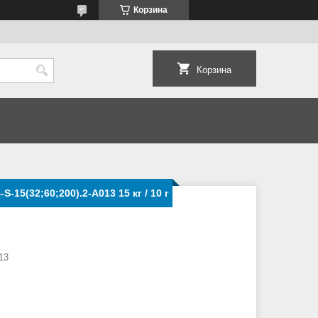
Корзина
Корзина
15(32;60;200).2-А013 15 кг / 10 г
13