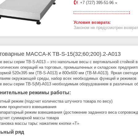
+7 (727) 395-51-96
Законом не предусмотрен возврат
товарные МАССА-К ТВ-S-15(32;60;200).2-А013
е весы серии TB-S-A013 – это напольные весы с вертикальной стойкой 
логических операций на торговых, промышленных и складских предприят
ормой 520х395 мм (TB-S-A013) и 800х600 мм (TB-M-A013). Яркая светоди
твиям окружающей среды, набор всех необходимых функций и режимов и
е весы серии TB-S(M)-A013 необходимым оборудованием в различных об
нительные режимы работы:
етный режим (подсчет количества штучного товара по весу)
жим процентного взвешивания
мпараторный режим взвешивания (достижение заданного веса сопровожд
дсчет суммарной массы товара
тановка массы тары: нажатием кнопки «T»
ьный ряд