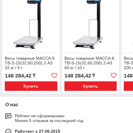
Весы товарные МАССА-К
Весы товарные МАССА-К
Вес
ТВ-S-15(32;60;200).2-А3
ТВ-S-15(32;60;200).2-А3
ТВ-S
32 кг / 5 г
60 кг / 10 г
200 к
148 284,42
148 284,42
148
₸
₸
Купить
Купить
О нас
Рейтинг не сформирован
Менее 5 отзывов за последний год
Работает с 27.06.2015