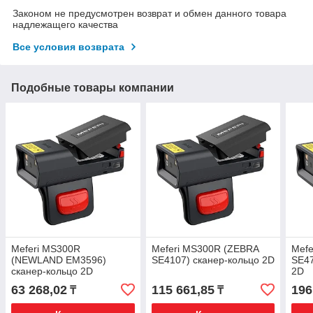
Законом не предусмотрен возврат и обмен данного товара
надлежащего качества
Все условия возврата
Подобные товары компании
Meferi MS300R
Meferi MS300R (ZEBRA
Mefe
(NEWLAND EM3596)
SE4107) сканер-кольцо 2D
SE47
сканер-кольцо 2D
2D
63 268,02
115 661,85
196
₸
₸