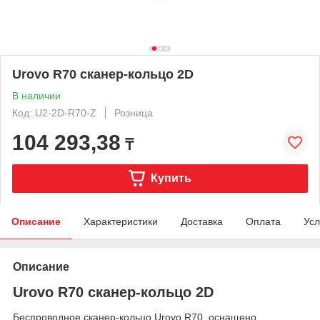
Urovo R70 сканер-кольцо 2D
В наличии
Код: U2-2D-R70-Z
Розница
104 293,38
₸
Купить
Описание
Характеристики
Доставка
Оплата
Усл
Описание
Urovo R70 сканер-кольцо 2D
Беспроводное сканер-кольцо Urovo R70, оснащено