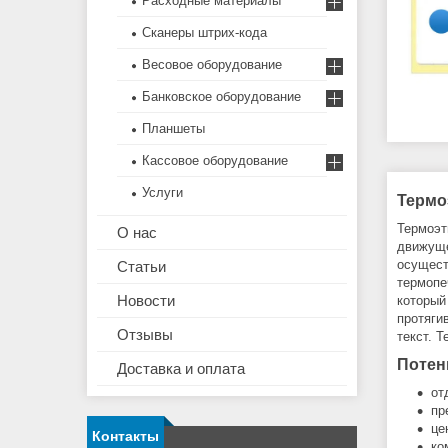
Расходные материалы
Сканеры штрих-кода
Весовое оборудование
Банковское оборудование
Планшеты
Кассовое оборудование
Услуги
Термоэ
Термоэт
О нас
движуще
осущест
Статьи
термопе
Новости
который
протяги
Отзывы
текст. 
Потен
Доставка и оплата
от
пр
це
Контакты
ко