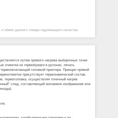
 и обмен данного товара надлежащего качества
уществляется путем прямого нагрева выборочных точек
е этикетки из термобумаги в рулонах, печать
 термопечатающей головкой принтера. Принцип прямой
термоэтикетке присутствует термохимический состав,
ом, термоголовка, осуществляя точечный нагрев
женный" след, составляющий желаемое изображение или
ихкода).
вли;
цтоварами, хозяйственными товарами и пр.;