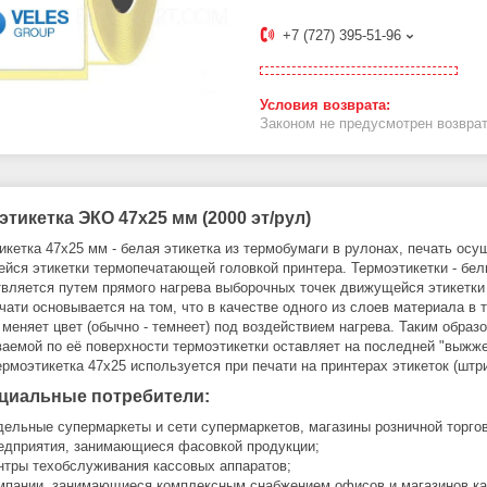
+7 (727) 395-51-96
Законом не предусмотрен возврат
тикетка ЭКО 47x25 мм (2000 эт/рул)
икетка 47x25 мм - белая этикетка из термобумаги в рулонах, печать ос
йся этикетки термопечатающей головкой принтера. Термоэтикетки - белы
вляется путем прямого нагрева выборочных точек движущейся этикетки
чати основывается на том, что в качестве одного из слоев материала в 
 меняет цвет (обычно - темнеет) под воздействием нагрева. Таким образ
ваемой по её поверхности термоэтикетки оставляет на последней "выж
Термоэтикетка 47x25 используется при печати на принтерах этикеток (штр
циальные потребители:
дельные супермаркеты и сети супермаркетов, магазины розничной торго
едприятия, занимающиеся фасовкой продукции;
нтры техобслуживания кассовых аппаратов;
мпании, занимающиеся комплексным снабжением офисов и магазинов кан