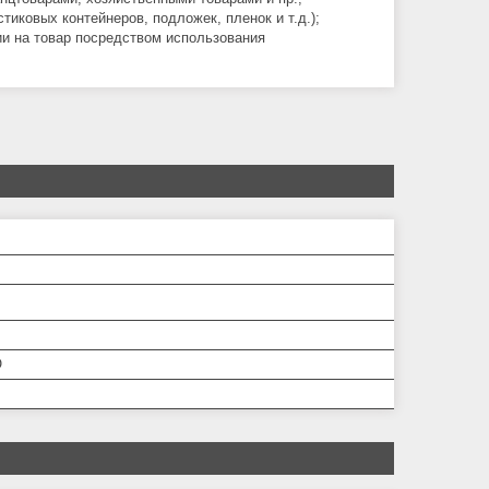
иковых контейнеров, подложек, пленок и т.д.);
и на товар посредством использования
О