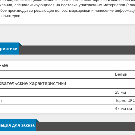
мпании, специализирующиеся на поставке упаковочных материалов (пласт
бое производство решающее вопрос маркировки и нанесение информаци
опринтеров.
еристики
ные
Белый
вательские характеристики
25 мм
л
Термо ЭК
47 мм см
ация для заказа