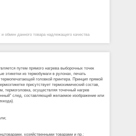
 и обмен данного товара надлежащего качества
ствляется путем прямого нагрева выборочных точек
е этикетки из термобумаги в рулонах, печать
 термопечатающей головкой принтера. Принцип прямой
термоэтикетке присутствует термохимический состав,
ом, термоголовка, осуществляя точечный нагрев
женный" след, составляющий желаемое изображение или
ихкода).
вли;
цтоварами, хозяйственными товарами и пр.;