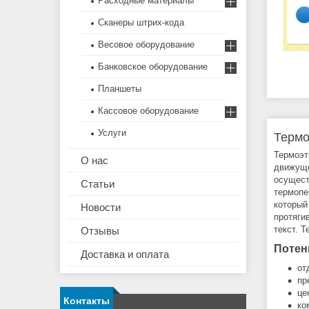
Расходные материалы
Сканеры штрих-кода
Весовое оборудование
Банковское оборудование
Планшеты
Кассовое оборудование
Услуги
Термо
Термоэт
О нас
движуще
осущест
Статьи
термопе
который
Новости
протяги
текст. 
Отзывы
Потен
Доставка и оплата
от
пр
це
Контакты
ко