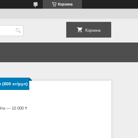
Корзина
Корзина
(800 эт/рул)
йте — 10 000 ₸