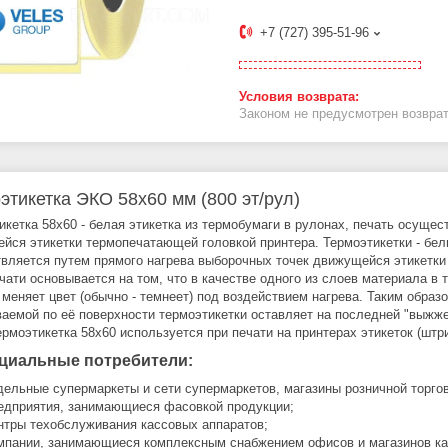
+7 (727) 395-51-96
Законом не предусмотрен возврат
этикетка ЭКО 58x60 мм (800 эт/рул)
икетка 58x60 - белая этикетка из термобумаги в рулонах, печать осуще
йся этикетки термопечатающей головкой принтера. Термоэтикетки - белы
вляется путем прямого нагрева выборочных точек движущейся этикетки
чати основывается на том, что в качестве одного из слоев материала в 
 меняет цвет (обычно - темнеет) под воздействием нагрева. Таким образ
ваемой по её поверхности термоэтикетки оставляет на последней "выж
Термоэтикетка 58x60 используется при печати на принтерах этикеток (штр
циальные потребители:
дельные супермаркеты и сети супермаркетов, магазины розничной торго
едприятия, занимающиеся фасовкой продукции;
нтры техобслуживания кассовых аппаратов;
мпании, занимающиеся комплексным снабжением офисов и магазинов кан