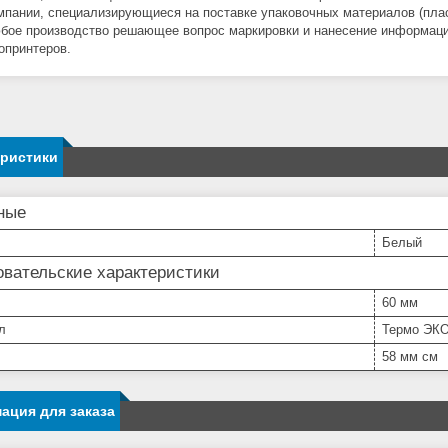
мпании, специализирующиеся на поставке упаковочных материалов (пласт
бое производство решающее вопрос маркировки и нанесение информаци
опринтеров.
еристики
ные
Белый
вательские характеристики
60 мм
л
Термо ЭК
58 мм см
ация для заказа