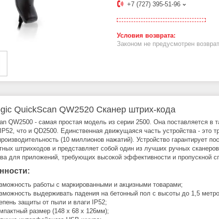
+7 (727) 395-51-96
Законом не предусмотрен возврат
ogic QuickScan QW2520 Сканер штрих-кода
an QW2500 - самая простая модель из серии 2500. Она поставляется в 
IP52, что и QD2500. Единственная движущаяся часть устройства - это т
производительность (10 миллионов нажатий). Устройство гарантирует п
тных штрихкодов и представляет собой один из лучших ручных сканеро
тва для приложений, требующих высокой эффективности и пропускной с
нности:
зможность работы с маркированными и акцизными товарами;
зможность выдерживать падения на бетонный пол с высоты до 1,5 метро
епень защиты от пыли и влаги IP52;
мпактный размер (148 х 68 х 126мм);