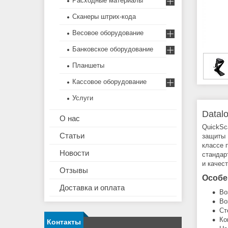
Расходные материалы
Сканеры штрих-кода
Весовое оборудование
Банковское оборудование
Планшеты
Кассовое оборудование
Услуги
Datal
О нас
QuickSc
Статьи
защиты 
классе 
Новости
стандар
и качес
Отзывы
Особе
Доставка и оплата
Во
Во
Ст
Ко
Контакты