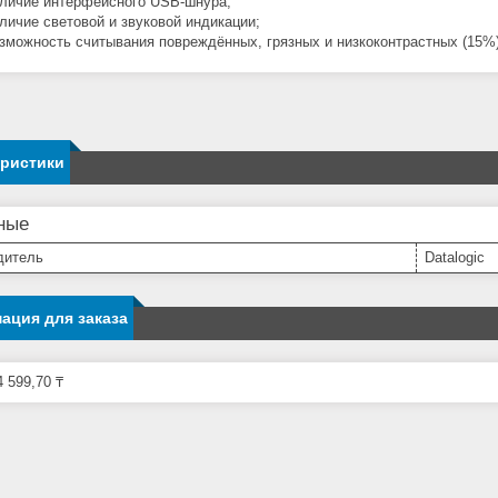
личие интерфейсного USB-шнура;
личие световой и звуковой индикации;
зможность считывания повреждённых, грязных и низкоконтрастных (15%)
еристики
ные
дитель
Datalogic
ация для заказа
 599,70 ₸