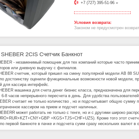
+7 (727) 395-51-96
Законом не предусмотрен возврат
 SHEBER 2CIS Счетчик Банкнот
EBER - незаменимый помощник для тех компаний которые часто принима
торов или дневную выручку с филиалов.
HEBER счетчик, который пришел на смену популярной модели AB 88 S
по достоинству оценили функциональные возможности новой модели, пр
й для кассира интерфейс.
HEBER машинка для счета денег бизнес класса, предназначена для пере
у 6-8 часов непрерывного пересчета в день. Для удобства пользовател
BER считает не только количество , но и подсчитывает общую сумму п
атраченное кассиром на прием и подсчет наличных.
EBERR может работать не только с тенге, но и с другими широко распр
RO+RUR+KZT+CNY+GBP +KGS+TJS+CHF+UZS). Кроме того этот счетчик 
по первой банкноте в пачке и подсчета сумм сразу нескольких валют в о