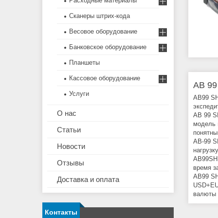
Расходные материалы
Сканеры штрих-кода
Весовое оборудование
Банковское оборудование
Планшеты
Кассовое оборудование
AB 99
Услуги
AB99 SH
экспеди
О нас
AB 99 S
модель 
Статьи
понятны
AB-99 S
Новости
нагрузк
AB99SHE
Отзывы
время з
AB99 SH
Доставка и оплата
USD+EU
валюты 
Контакты