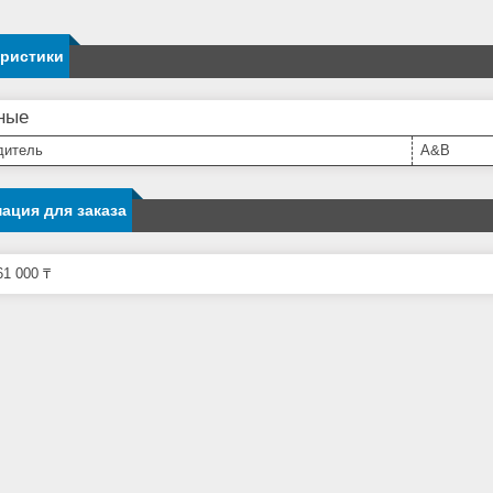
еристики
ные
дитель
A&B
ация для заказа
1 000 ₸