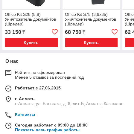
Office Kit S28 (5,8)
Office Kit S75 (3,9х35)
Offi
Уничтожитель документов
Уничтожитель документов
Унич
(Шредер)
(Шредер)
(Шр
33 150
68 750
62 
₸
₸
Купить
Купить
О нас
Рейтинг не сформирован
Менее 5 отзывов за последний год
Работает с 27.06.2015
г. Алматы
г. Алматы, ул. Бальзака, д. 8, лит. Б, Алматы, Казахстан
Контакты
Сегодня работает с 09:00 до 18:00
Показать весь график работы