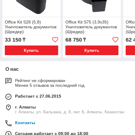
Office Kit S28 (5,8)
Office Kit S75 (3,9х35)
Offi
Уничтожитель документов
Уничтожитель документов
Унич
(Шредер)
(Шредер)
(Шр
33 150
68 750
62 
₸
₸
Купить
Купить
О нас
Рейтинг не сформирован
Менее 5 отзывов за последний год
Работает с 27.06.2015
г. Алматы
г. Алматы, ул. Бальзака, д. 8, лит. Б, Алматы, Казахстан
Контакты
Сегодня работает с 09:00 до 18:00