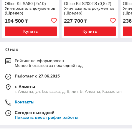
Office Kit SA80 (2х10)
Office Kit S200TS (0,8x2)
Offi
Уничтожитель документов
Уничтожитель документов
Унич
(Шредер)
(Шредер)
(Шр
194 500
227 700
236
₸
₸
Купить
Купить
О нас
Рейтинг не сформирован
Менее 5 отзывов за последний год
Работает с 27.06.2015
г. Алматы
г. Алматы, ул. Бальзака, д. 8, лит. Б, Алматы, Казахстан
Контакты
Сегодня выходной
Показать весь график работы