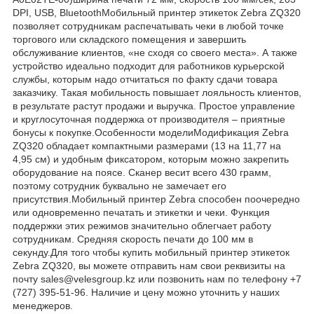
DPI, USB, BluetoothМобильный принтер этикеток Zebra ZQ320
позволяет сотрудникам распечатывать чеки в любой точке
торгового или складского помещения и завершить
обслуживание клиентов, «не сходя со своего места». А также
устройство идеально подходит для работников курьерской
службы, которым надо отчитаться по факту сдачи товара
заказчику. Такая мобильность повышает лояльность клиентов,
в результате растут продажи и выручка. Простое управление
и круглосуточная поддержка от производителя – приятные
бонусы к покупке.Особенности моделиМодификация Zebra
ZQ320 обладает компактными размерами (13 на 11,77 на
4,95 см) и удобным фиксатором, которым можно закрепить
оборудование на поясе. Сканер весит всего 430 грамм,
поэтому сотрудник буквально не замечает его
присутствия.Мобильный принтер Zebra способен поочередно
или одновременно печатать и этикетки и чеки. Функция
поддержки этих режимов значительно облегчает работу
сотрудникам. Средняя скорость печати до 100 мм в
секунду.Для того чтобы купить мобильный принтер этикеток
Zebra ZQ320, вы можете отправить нам свои реквизиты на
почту sales@velesgroup.kz или позвонить нам по телефону +7
(727) 395-51-96. Наличие и цену можно уточнить у наших
менеджеров.