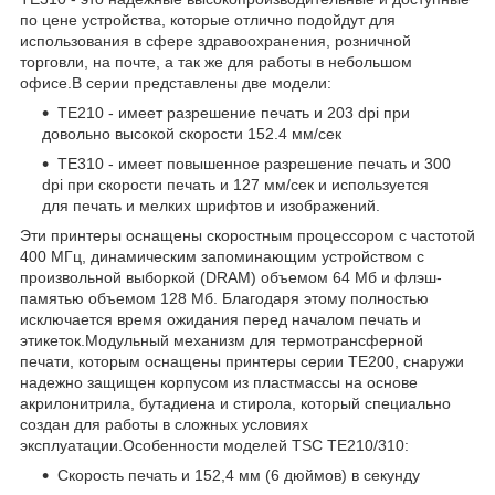
по цене устройства, которые отлично подойдут для
использования в сфере здравоохранения, розничной
торговли, на почте, а так же для работы в небольшом
офисе.В серии представлены две модели:
TE210 - имеет разрешение печать и 203 dpi при
довольно высокой скорости 152.4 мм/сек
TE310 - имеет повышенное разрешение печать и 300
dpi при скорости печать и 127 мм/сек и используется
для печать и мелких шрифтов и изображений.
Эти принтеры оснащены скоростным процессором с частотой
400 МГц, динамическим запоминающим устройством с
произвольной выборкой (DRAM) объемом 64 Мб и флэш-
памятью объемом 128 Мб. Благодаря этому полностью
исключается время ожидания перед началом печать и
этикеток.Модульный механизм для термотрансферной
печати, которым оснащены принтеры серии TE200, снаружи
надежно защищен корпусом из пластмассы на основе
акрилонитрила, бутадиена и стирола, который специально
создан для работы в сложных условиях
эксплуатации.Особенности моделей TSC TE210/310:
Скорость печать и 152,4 мм (6 дюймов) в секунду