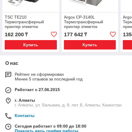
TSC TE210
Argox CP-3140L
Argo
Термотрансферный
Термотрансферный
Тер
принтер этикеток
принтер этикеток
прин
162 200
177 642
135
₸
₸
Купить
Купить
О нас
Рейтинг не сформирован
Менее 5 отзывов за последний год
Работает с 27.06.2015
г. Алматы
г. Алматы, ул. Бальзака, д. 8, лит. Б, Алматы, Казахстан
Контакты
Сегодня работает с 09:00 до 18:00
Показать весь график работы