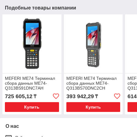
Подобные товары компании
MEFERI ME74 Терминал
MEFERI ME74 Терминал
MEF
сбора данных ME74-
сбора данных ME74-
сбор
Q313BS91DNC7AH
Q313BS70DNC2CH
Q31
725 605,12
393 942,29
614
₸
₸
Купить
Купить
О нас