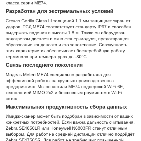
класса серии ME74.
Разработан для экстремальных условий
Стекло Gorilla Glass III толщиной 1.1 мм защищает экран от
ударов. ТСД ME74 соответствует стандарту IP67 и способен
выдержать падения в высоты 1.8 м. Также он оборудован
подогревом дисплея и окна сканер-модуля, предотвращая
образование конденсата и его запотевание. Совокупность
этих характеристик обеспечивает бесперебойную работу
терминала при температурах до -30°C.
Связь последнего поколения
Модель Meferi ME74 специально разработана для
эффективной работы на крупных производственных
предприятиях. Мы оснастили ME74 поддержкой WiFi 6E,
технологией MIMO 2x2 и бесшовным роумингом в Wi-Fi
сетях.
Максимальная продуктивность сбора данных
Имидж-сканер может быть подобран в зависимости от ваших
конкретных потребностей. Если важна дальность считывания,
Zebra SE4850LR или Honeywell N6803FR станут отличным
выбором. Для работ на средней дистанции отлично подойдёт
Zebra SE4750SR. Для работ, не требующих повышенной