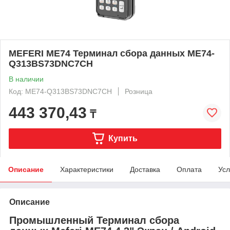
MEFERI ME74 Терминал сбора данных ME74-
Q313BS73DNC7CH
В наличии
Код: ME74-Q313BS73DNC7CH
Розница
443 370,43
₸
Купить
Описание
Характеристики
Доставка
Оплата
Усл
Описание
Промышленный Терминал сбора