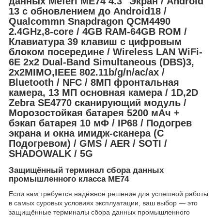
данных Meferi ME74 4.3" Экран / Android
13 с обновлением до Android18 /
Qualcommn Snapdragon QCM4490
2.4GHz,8-core / 4GB RAM-64GB ROM /
Клавиатура 39 клавиш с цифровым
блоком посередине / Wireless LAN WiFi-
6E 2x2 Dual-Band Simultaneous (DBS)3,
2x2MIMO,IEEE 802.11b/g/n/ac/ax /
Bluetooth / NFC / 8МП фронтальная
камера, 13 МП основная камера / 1D,2D
Zebra SE4770 сканирующий модуль /
Морозостойкая батарея 5200 мАч +
бэкап батарея 10 мФ / IP68 / Подогрев
экрана и окна имидж-сканера (С
Подогревом) / GMS / AER / SOTI /
SHADOWALK / 5G
Защищённый терминал сбора данных
промышленного класса ME74
Если вам требуется надёжное решение для успешной работы
в самых суровых условиях эксплуатации, ваш выбор — это
защищённые терминалы сбора данных промышленного