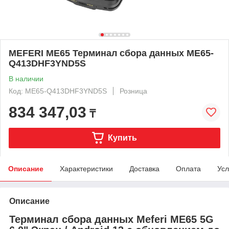
MEFERI ME65 Терминал сбора данных ME65-
Q413DHF3YND5S
В наличии
Код: ME65-Q413DHF3YND5S
Розница
834 347,03
₸
Купить
Описание
Характеристики
Доставка
Оплата
Усл
Описание
Терминал сбора данных Meferi ME65 5G