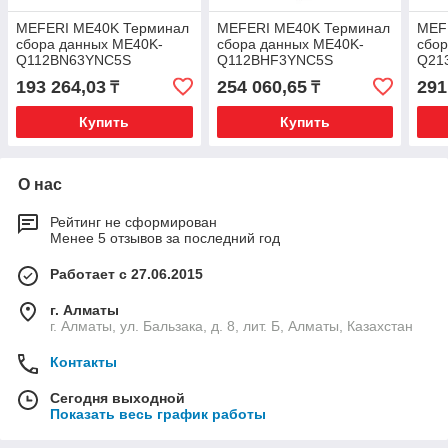
MEFERI ME40K Терминал
MEFERI ME40K Терминал
MEF
сбора данных ME40K-
сбора данных ME40K-
сбор
Q112BN63YNC5S
Q112BHF3YNC5S
Q21
193 264,03
254 060,65
291
₸
₸
Купить
Купить
О нас
Рейтинг не сформирован
Менее 5 отзывов за последний год
Работает с 27.06.2015
г. Алматы
г. Алматы, ул. Бальзака, д. 8, лит. Б, Алматы, Казахстан
Контакты
Сегодня выходной
Показать весь график работы