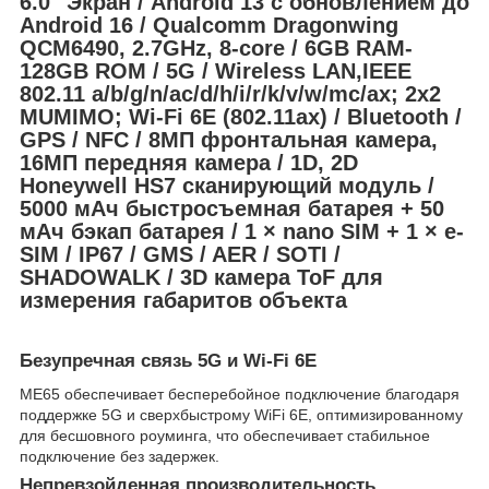
6.0" Экран / Android 13 с обновлением до
Android 16 / Qualcomm Dragonwing
QCM6490, 2.7GHz, 8-core / 6GB RAM-
128GB ROM / 5G / Wireless LAN,IEEE
802.11 a/b/g/n/ac/d/h/i/r/k/v/w/mc/ax; 2x2
MUMIMO; Wi-Fi 6E (802.11ax) / Bluetooth /
GPS / NFC / 8МП фронтальная камера,
16МП передняя камера / 1D, 2D
Honeywell HS7 сканирующий модуль /
5000 мАч быстросъемная батарея + 50
мАч бэкап батарея / 1 × nano SIM + 1 × e-
SIM / IP67 / GMS / AER / SOTI /
SHADOWALK / 3D камера ToF для
измерения габаритов объекта
Безупречная связь 5G и Wi-Fi 6E
ME65 обеспечивает бесперебойное подключение благодаря
поддержке 5G и сверхбыстрому WiFi 6E, оптимизированному
для бесшовного роуминга, что обеспечивает стабильное
подключение без задержек.
Непревзойденная производительность