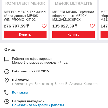
MEFERI ME40K Терминал
MEFERI ME40K Терминал
MEF
сбора данных ME40K-
сбора данных ME40K-
сбо
WIN-PROMO-KIT-02
M212AM10X0R0X
M21
Комплект
276 797,59
135 927,39
147
₸
₸
Купить
Купить
О нас
Рейтинг не сформирован
Менее 5 отзывов за последний год
Работает с 27.06.2015
г. Алматы
г. Алматы, ул. Бальзака, д. 8, лит. Б, Алматы, Казахстан
Контакты
Сегодня выходной
Показать весь график работы