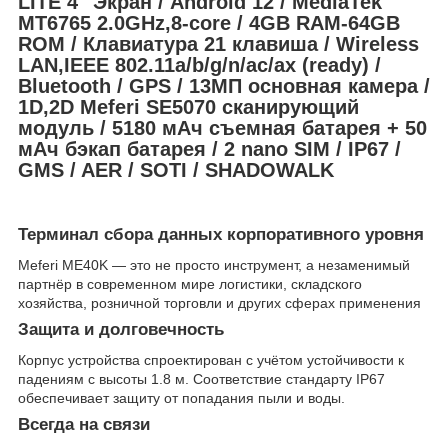
LITE 4" Экран / Android 12 / MediaTek
MT6765 2.0GHz,8-core / 4GB RAM-64GB
ROM / Клавиатура 21 клавиша / Wireless
LAN,IEEE 802.11a/b/g/n/ac/ax (ready) /
Bluetooth / GPS / 13МП основная камера /
1D,2D Meferi SE5070 сканирующий
модуль / 5180 мАч съемная батарея + 50
мАч бэкап батарея / 2 nano SIM / IP67 /
GMS / AER / SOTI / SHADOWALK
Терминал сбора данных корпоративного уровня
Meferi ME40K — это не просто инструмент, а незаменимый
партнёр в современном мире логистики, складского
хозяйства, розничной торговли и других сферах применения
Защита и долговечность
Корпус устройства спроектирован с учётом устойчивости к
падениям с высоты 1.8 м. Соответствие стандарту IP67
обеспечивает защиту от попадания пыли и воды.
Всегда на связи