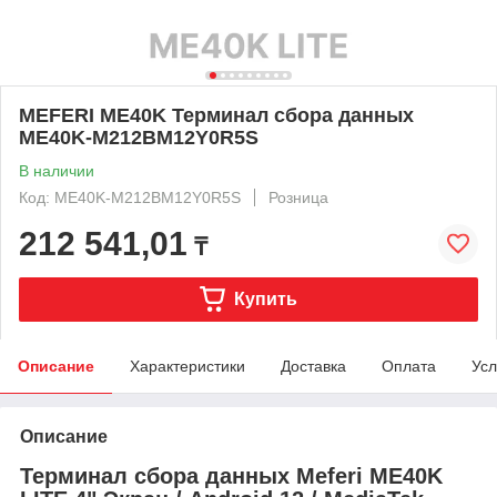
MEFERI ME40K Терминал сбора данных
ME40K-M212BM12Y0R5S
В наличии
Код: ME40K-M212BM12Y0R5S
Розница
212 541,01
₸
Купить
Описание
Характеристики
Доставка
Оплата
Усл
Описание
Терминал сбора данных Meferi ME40K