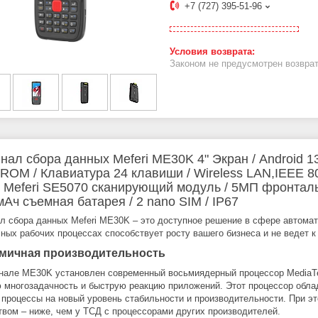
+7 (727) 395-51-96
Законом не предусмотрен возврат
нал сбора данных Meferi ME30K 4" Экран / Android 13
ROM / Клавиатура 24 клавиши / Wireless LAN,IEEE 802.
 Meferi SE5070 сканирующий модуль / 5МП фронталь
мАч съемная батарея / 2 nano SIM / IP67
л сбора данных Meferi ME30K – это доступное решение в сфере автома
ных рабочих процессах способствует росту вашего бизнеса и не ведет 
мичная производительность
нале ME30K установлен современный восьмиядерный процессор MediaTek
 многозадачность и быструю реакцию приложений. Этот процессор обл
 процессы на новый уровень стабильности и производительности. При э
твом – ниже, чем у ТСД с процессорами других производителей.