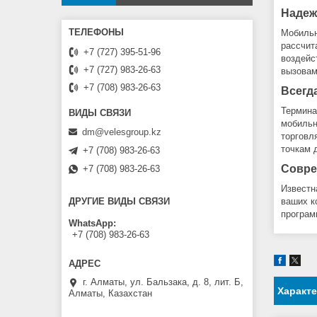
Надеж
Мобильн
рассчит
+7 (727) 395-51-96
воздейс
+7 (727) 983-26-63
вызовам
+7 (708) 983-26-63
Всегд
Термина
мобильн
dm@velesgroup.kz
торговл
точкам 
+7 (708) 983-26-63
Совре
+7 (708) 983-26-63
Известн
ваших к
ДРУГИЕ ВИДЫ СВЯЗИ
програм
WhatsApp
+7 (708) 983-26-63
г. Алматы, ул. Бальзака, д. 8, лит. Б,
Характ
Алматы, Казахстан