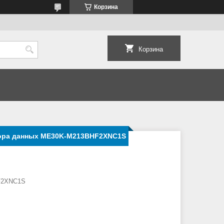
Корзина
Корзина
ора данных ME30K-M213BHF2XNC1S
F2XNC1S