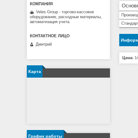
Основ
Veles Group - торгово-кассовое
Произво
оборудование, расходные материалы,
автоматизация учета.
Стандар
Информ
Дмитрий
Цена:
14
Карта
График работы