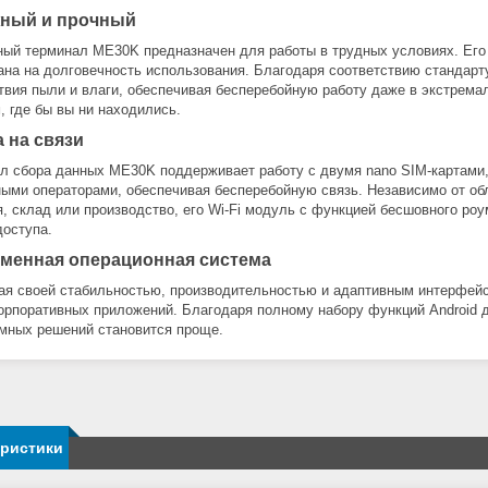
ный и прочный
ый терминал ME30K предназначен для работы в трудных условиях. Его
ана на долговечность использования. Благодаря соответствию стандарт
твия пыли и влаги, обеспечивая бесперебойную работу даже в экстрема
, где бы вы ни находились.
а на связи
л сбора данных ME30K поддерживает работу с двумя nano SIM-картами,
ыми операторами, обеспечивая бесперебойную связь. Независимо от об
я, склад или производство, его Wi-Fi модуль с функцией бесшовного ро
доступа.
менная операционная система
ая своей стабильностью, производительностью и адаптивным интерфейс
орпоративных приложений. Благодаря полному набору функций Android д
мных решений становится проще.
еристики